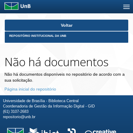
Skip
Voltar
navigation
REPOSITÓRIO INSTITUCIONAL DA UNB
Não há documentos
Não há documentos disponíveis no repositório de acordo com a
sua solicitação.
Página inicial do repositório
Universidade de Brasília - Biblioteca Central
Coordenadoria de Gestão da Informação Digital - GID
(61) 3107-2683
repositorio@unb.br