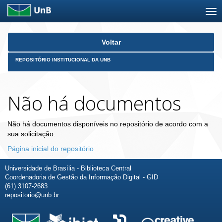
Skip
Voltar
navigation
REPOSITÓRIO INSTITUCIONAL DA UNB
Não há documentos
Não há documentos disponíveis no repositório de acordo com a
sua solicitação.
Página inicial do repositório
Universidade de Brasília - Biblioteca Central
Coordenadoria de Gestão da Informação Digital - GID
(61) 3107-2683
repositorio@unb.br