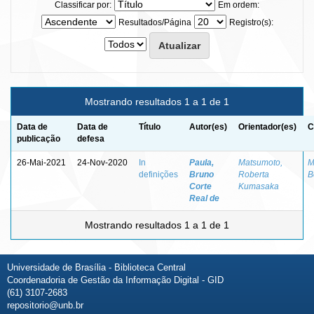
Classificar por:
Em ordem:
Resultados/Página
Registro(s):
Mostrando resultados 1 a 1 de 1
Data de
Data de
Título
Autor(es)
Orientador(es)
C
publicação
defesa
26-Mai-2021
24-Nov-2020
In
Paula,
Matsumoto,
M
definições
Bruno
Roberta
B
Corte
Kumasaka
Real de
Mostrando resultados 1 a 1 de 1
Universidade de Brasília - Biblioteca Central
Coordenadoria de Gestão da Informação Digital - GID
(61) 3107-2683
repositorio@unb.br