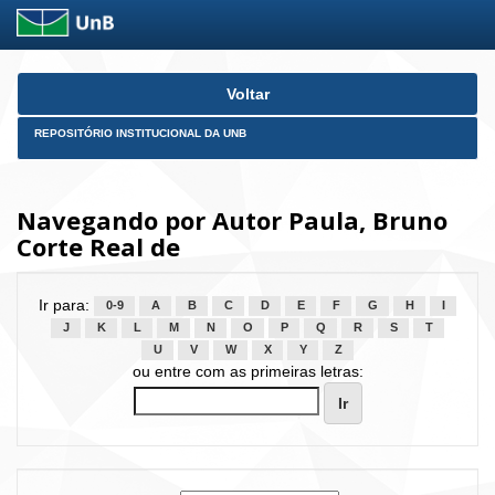
Skip
Voltar
navigation
REPOSITÓRIO INSTITUCIONAL DA UNB
Navegando por Autor Paula, Bruno
Corte Real de
Ir para:
0-9
A
B
C
D
E
F
G
H
I
J
K
L
M
N
O
P
Q
R
S
T
U
V
W
X
Y
Z
ou entre com as primeiras letras: