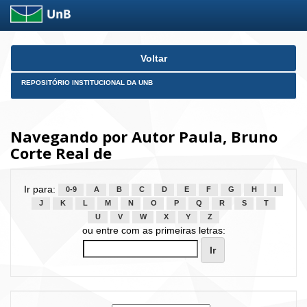
Skip
Voltar
navigation
REPOSITÓRIO INSTITUCIONAL DA UNB
Navegando por Autor Paula, Bruno
Corte Real de
Ir para:
0-9
A
B
C
D
E
F
G
H
I
J
K
L
M
N
O
P
Q
R
S
T
U
V
W
X
Y
Z
ou entre com as primeiras letras: