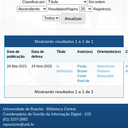
Classificar por:
Em ordem:
Resultados/Página
Registro(s):
Mostrando resultados 1 a 1 de 1
Data de
Data de
Título
Autor(es)
Orientador(es)
C
publicação
defesa
26-Mai-2021
24-Nov-2020
In
Paula,
Matsumoto,
M
definições
Bruno
Roberta
B
Corte
Kumasaka
Real de
Mostrando resultados 1 a 1 de 1
Universidade de Brasília - Biblioteca Central
Coordenadoria de Gestão da Informação Digital - GID
(61) 3107-2683
repositorio@unb.br