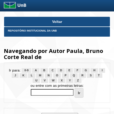
Skip
Voltar
navigation
REPOSITÓRIO INSTITUCIONAL DA UNB
Navegando por Autor Paula, Bruno
Corte Real de
Ir para:
0-9
A
B
C
D
E
F
G
H
I
J
K
L
M
N
O
P
Q
R
S
T
U
V
W
X
Y
Z
ou entre com as primeiras letras: