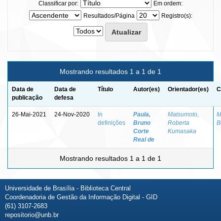
Classificar por:
Em ordem:
Resultados/Página
Registro(s):
Mostrando resultados 1 a 1 de 1
Data de
Data de
Título
Autor(es)
Orientador(es)
C
publicação
defesa
26-Mai-2021
24-Nov-2020
In
Paula,
Matsumoto,
M
definições
Bruno
Roberta
B
Corte
Kumasaka
Real de
Mostrando resultados 1 a 1 de 1
Universidade de Brasília - Biblioteca Central
Coordenadoria de Gestão da Informação Digital - GID
(61) 3107-2683
repositorio@unb.br