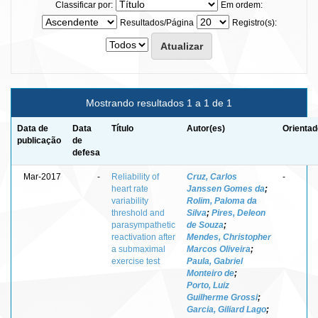
Classificar por:
Em ordem:
Resultados/Página
Registro(s):
Mostrando resultados 1 a 1 de 1
Data de
Data
Título
Autor(es)
Orientad
publicação
de
defesa
Mar-2017
-
Reliability of
Cruz, Carlos
-
heart rate
Janssen Gomes da
;
variability
Rolim, Paloma da
threshold and
Silva
;
Pires, Deleon
parasympathetic
de Souza
;
reactivation after
Mendes, Christopher
a submaximal
Marcos Oliveira
;
exercise test
Paula, Gabriel
Monteiro de
;
Porto, Luiz
Guilherme Grossi
;
Garcia, Giliard Lago
;