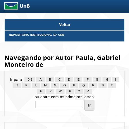
Skip
Voltar
navigation
REPOSITÓRIO INSTITUCIONAL DA UNB
Navegando por Autor Paula, Gabriel
Monteiro de
Ir para:
0-9
A
B
C
D
E
F
G
H
I
J
K
L
M
N
O
P
Q
R
S
T
U
V
W
X
Y
Z
ou entre com as primeiras letras: