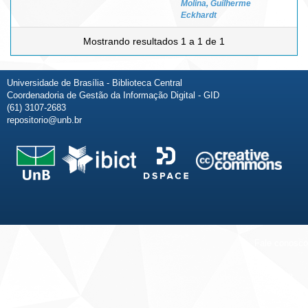
Molina, Guilherme
Eckhardt
Mostrando resultados 1 a 1 de 1
Universidade de Brasília - Biblioteca Central
Coordenadoria de Gestão da Informação Digital - GID
(61) 3107-2683
repositorio@unb.br
Fale conosco
Sobre