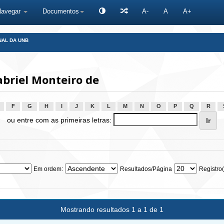
Navegar
Documentos
A-
A
A+
NAL DA UNB
briel Monteiro de
F
G
H
I
J
K
L
M
N
O
P
Q
R
ou entre com as primeiras letras:
Em ordem:
Resultados/Página
Registro(
Mostrando resultados 1 a 1 de 1