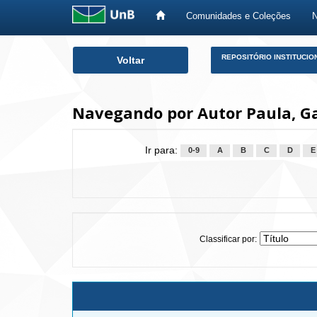
Comunidades e Coleções
Skip
REPOSITÓRIO INSTITUCIO
Voltar
navigation
Navegando por Autor Paula, Ga
Ir para:
0-9
A
B
C
D
E
Classificar por: