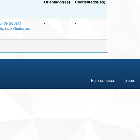
Orientador(es)
Coorientador(es)
on de Souza
;
-
-
to, Luiz Guilherme
Fale conosco
Sobre