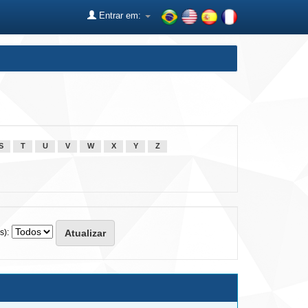
Entrar em:
S
T
U
V
W
X
Y
Z
s):