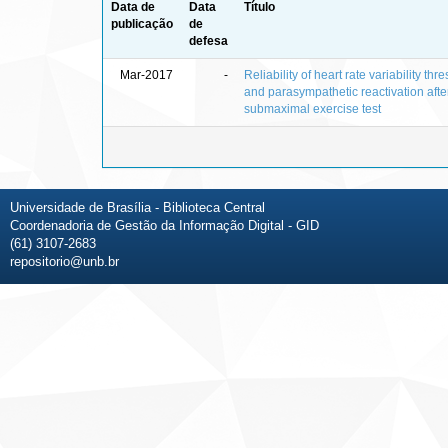
Data de
Data
Título
publicação
de
defesa
Mar-2017
-
Reliability of heart rate variability thr
and parasympathetic reactivation afte
submaximal exercise test
Universidade de Brasília - Biblioteca Central
Coordenadoria de Gestão da Informação Digital - GID
(61) 3107-2683
repositorio@unb.br