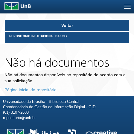
Skip
Voltar
navigation
REPOSITÓRIO INSTITUCIONAL DA UNB
Não há documentos
Não há documentos disponíveis no repositório de acordo com a
sua solicitação.
Página inicial do repositório
Universidade de Brasília - Biblioteca Central
Coordenadoria de Gestão da Informação Digital - GID
(61) 3107-2683
repositorio@unb.br