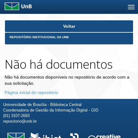
Skip
Voltar
navigation
REPOSITÓRIO INSTITUCIONAL DA UNB
Não há documentos
Não há documentos disponíveis no repositório de acordo com a
sua solicitação.
Página inicial do repositório
Universidade de Brasília - Biblioteca Central
Coordenadoria de Gestão da Informação Digital - GID
(61) 3107-2683
repositorio@unb.br