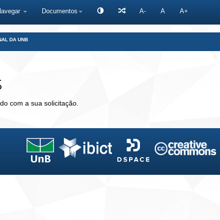
Navegar
Documentos
A-
A
A+
NAL DA UNB
s
do com a sua solicitação.