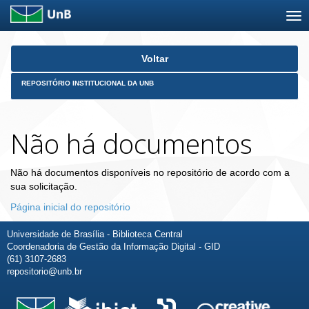
Skip
Voltar
navigation
REPOSITÓRIO INSTITUCIONAL DA UNB
Não há documentos
Não há documentos disponíveis no repositório de acordo com a
sua solicitação.
Página inicial do repositório
Universidade de Brasília - Biblioteca Central
Coordenadoria de Gestão da Informação Digital - GID
(61) 3107-2683
repositorio@unb.br