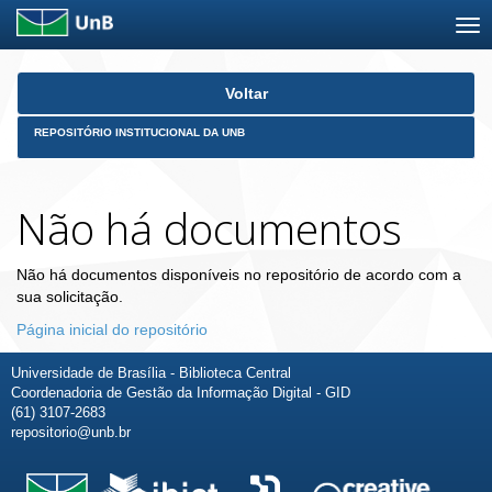
Skip
Voltar
navigation
REPOSITÓRIO INSTITUCIONAL DA UNB
Não há documentos
Não há documentos disponíveis no repositório de acordo com a
sua solicitação.
Página inicial do repositório
Universidade de Brasília - Biblioteca Central
Coordenadoria de Gestão da Informação Digital - GID
(61) 3107-2683
repositorio@unb.br