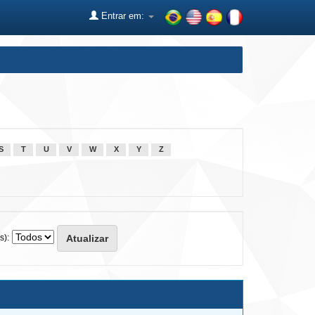
Entrar em:
S
T
U
V
W
X
Y
Z
s):