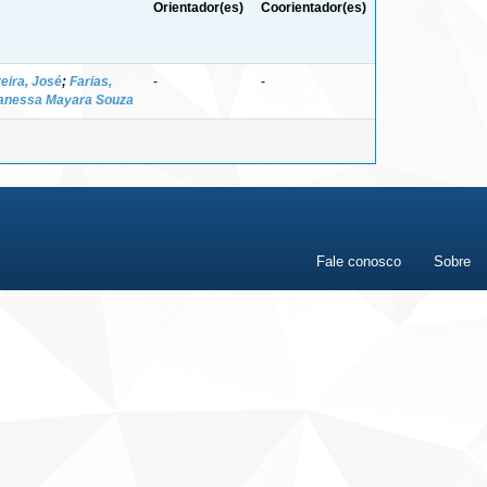
Orientador(es)
Coorientador(es)
eira, José
;
Farias,
-
-
anessa Mayara Souza
Fale conosco
Sobre