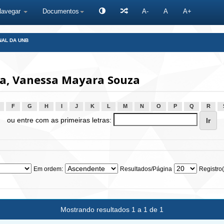
Navegar
Documentos
A-
A
A+
NAL DA UNB
a, Vanessa Mayara Souza
F
G
H
I
J
K
L
M
N
O
P
Q
R
ou entre com as primeiras letras:
Em ordem:
Resultados/Página
Registro(
Mostrando resultados 1 a 1 de 1