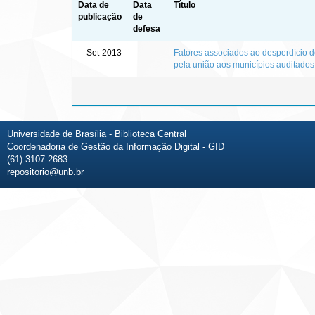
Data de
Data
Título
publicação
de
defesa
Set-2013
-
Fatores associados ao desperdício 
pela união aos municípios auditados
Universidade de Brasília - Biblioteca Central
Coordenadoria de Gestão da Informação Digital - GID
(61) 3107-2683
repositorio@unb.br