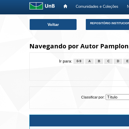
Comunidades e Coleções
Skip
REPOSITÓRIO INSTITUCIO
Voltar
navigation
Navegando por Autor Pamplon
Ir para:
0-9
A
B
C
D
E
Classificar por: