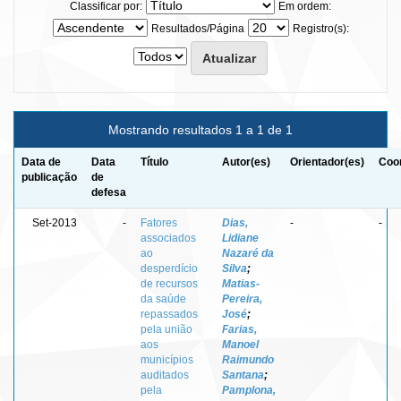
Classificar por:
Em ordem:
Resultados/Página
Registro(s):
Mostrando resultados 1 a 1 de 1
Data de
Data
Título
Autor(es)
Orientador(es)
Coor
publicação
de
defesa
Set-2013
-
Fatores
Dias,
-
-
associados
Lidiane
ao
Nazaré da
desperdício
Silva
;
de recursos
Matias-
da saúde
Pereira,
repassados
José
;
pela união
Farias,
aos
Manoel
municípios
Raimundo
auditados
Santana
;
pela
Pamplona,