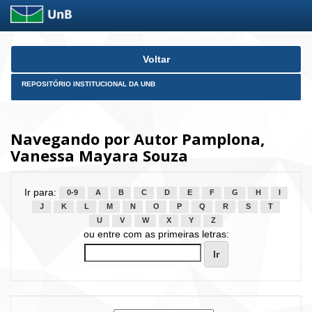
Skip
Voltar
navigation
REPOSITÓRIO INSTITUCIONAL DA UNB
Navegando por Autor Pamplona,
Vanessa Mayara Souza
Ir para:
0-9
A
B
C
D
E
F
G
H
I
J
K
L
M
N
O
P
Q
R
S
T
U
V
W
X
Y
Z
ou entre com as primeiras letras: