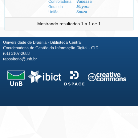
Controladoria
Vanessa
Geral da
Mayara
União
Souza
Mostrando resultados 1 a 1 de 1
Universidade de Brasília - Biblioteca Central
Coordenadoria de Gestão da Informação Digital - GID
(61) 3107-2683
repositorio@unb.br
Fale conosco
Sobre