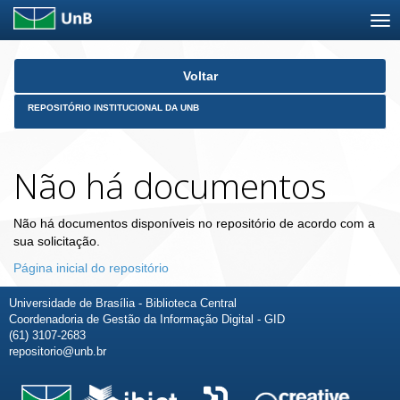
Skip
Voltar
navigation
REPOSITÓRIO INSTITUCIONAL DA UNB
Não há documentos
Não há documentos disponíveis no repositório de acordo com a
sua solicitação.
Página inicial do repositório
Universidade de Brasília - Biblioteca Central
Coordenadoria de Gestão da Informação Digital - GID
(61) 3107-2683
repositorio@unb.br