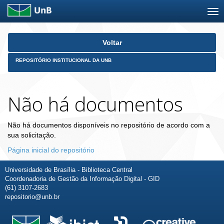
Skip
Voltar
navigation
REPOSITÓRIO INSTITUCIONAL DA UNB
Não há documentos
Não há documentos disponíveis no repositório de acordo com a
sua solicitação.
Página inicial do repositório
Universidade de Brasília - Biblioteca Central
Coordenadoria de Gestão da Informação Digital - GID
(61) 3107-2683
repositorio@unb.br