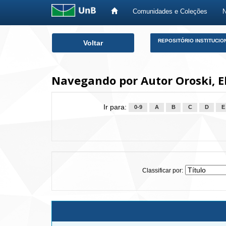
Comunidades e Coleções
Skip
REPOSITÓRIO INSTITUCIO
Voltar
navigation
Navegando por Autor Oroski, E
Ir para:
0-9
A
B
C
D
E
Classificar por: