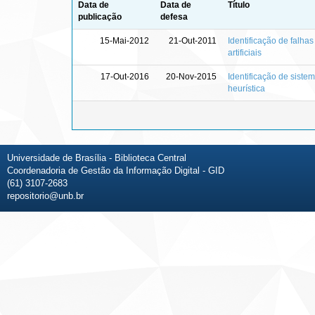
Data de
Data de
Título
publicação
defesa
15-Mai-2012
21-Out-2011
Identificação de falha
artificiais
17-Out-2016
20-Nov-2015
Identificação de siste
heurística
Universidade de Brasília - Biblioteca Central
Coordenadoria de Gestão da Informação Digital - GID
(61) 3107-2683
repositorio@unb.br