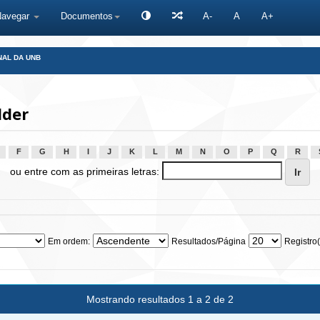
Navegar
Documentos
A-
A
A+
NAL DA UNB
lder
F
G
H
I
J
K
L
M
N
O
P
Q
R
ou entre com as primeiras letras:
Em ordem:
Resultados/Página
Registro(
Mostrando resultados 1 a 2 de 2