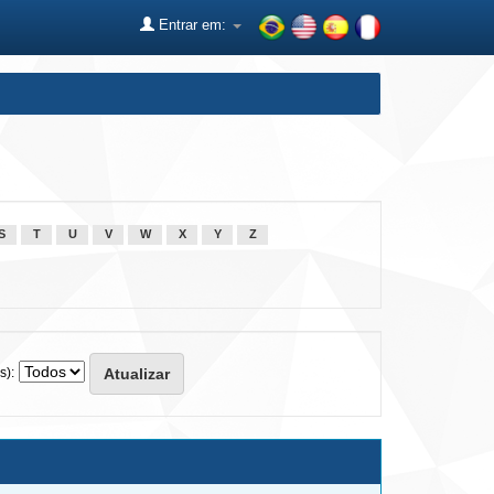
Entrar em:
S
T
U
V
W
X
Y
Z
s):