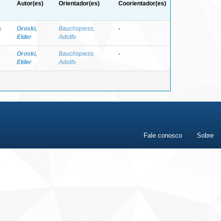
Autor(es)
Orientador(es)
Coorientador(es)
s
Oroski,
Bauchspiess,
-
Elder
Adolfo
Oroski,
Bauchspiess,
-
Elder
Adolfo
Fale conosco
Sobre