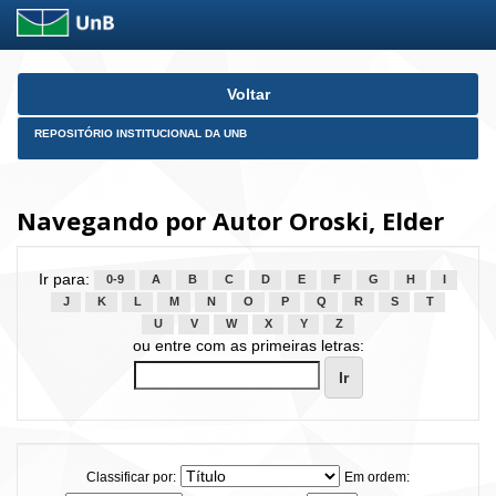
Skip
Voltar
navigation
REPOSITÓRIO INSTITUCIONAL DA UNB
Navegando por Autor Oroski, Elder
Ir para:
0-9
A
B
C
D
E
F
G
H
I
J
K
L
M
N
O
P
Q
R
S
T
U
V
W
X
Y
Z
ou entre com as primeiras letras:
Classificar por:
Em ordem: