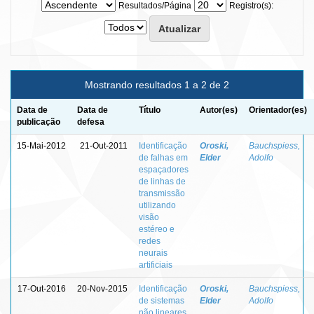
Resultados/Página
Registro(s):
Mostrando resultados 1 a 2 de 2
Data de
Data de
Título
Autor(es)
Orientador(es)
publicação
defesa
15-Mai-2012
21-Out-2011
Identificação
Oroski,
Bauchspiess,
de falhas em
Elder
Adolfo
espaçadores
de linhas de
transmissão
utilizando
visão
estéreo e
redes
neurais
artificiais
17-Out-2016
20-Nov-2015
Identificação
Oroski,
Bauchspiess,
de sistemas
Elder
Adolfo
não lineares