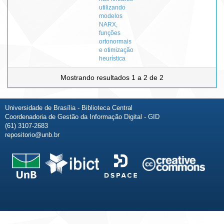
utilizando
modelos
NARX,
funções
ortonormais
e otimização
heurística
Mostrando resultados 1 a 2 de 2
Universidade de Brasília - Biblioteca Central
Coordenadoria de Gestão da Informação Digital - GID
(61) 3107-2683
repositorio@unb.br