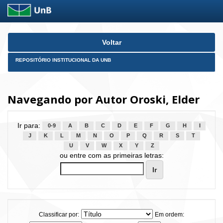
Skip
Voltar
navigation
REPOSITÓRIO INSTITUCIONAL DA UNB
Navegando por Autor Oroski, Elder
Ir para:
0-9
A
B
C
D
E
F
G
H
I
J
K
L
M
N
O
P
Q
R
S
T
U
V
W
X
Y
Z
ou entre com as primeiras letras:
Classificar por:
Em ordem: