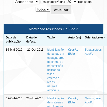
Resultados/Página
Registro(s):
Mostrando resultados 1 a 2 de 2
Data de
Data de
Título
Autor(es)
Orientador(es)
publicação
defesa
15-Mai-2012
21-Out-2011
Identificação
Oroski,
Bauchspiess,
de falhas em
Elder
Adolfo
espaçadores
de linhas de
transmissão
utilizando
visão
estéreo e
redes
neurais
artificiais
17-Out-2016
20-Nov-2015
Identificação
Oroski,
Bauchspiess,
de sistemas
Elder
Adolfo
não lineares