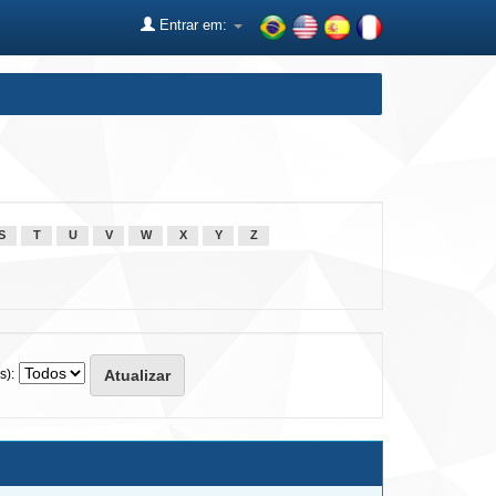
Entrar em:
S
T
U
V
W
X
Y
Z
s):