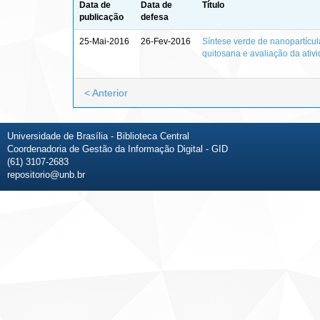
Data de
Data de
Título
publicação
defesa
25-Mai-2016
26-Fev-2016
Síntese verde de nanopartícul
quitosana e avaliação da ativ
< Anterior
Universidade de Brasília - Biblioteca Central
Coordenadoria de Gestão da Informação Digital - GID
(61) 3107-2683
repositorio@unb.br