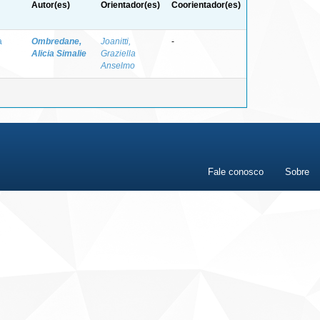
Autor(es)
Orientador(es)
Coorientador(es)
à
Ombredane,
Joanitti,
-
Alicia Simalie
Graziella
Anselmo
Fale conosco
Sobre