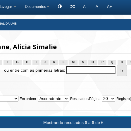
Navegar
Documentos
A-
A
A+
NAL DA UNB
e, Alicia Simalie
F
G
H
I
J
K
L
M
N
O
P
Q
R
ou entre com as primeiras letras:
Em ordem:
Resultados/Página
Registro(
Mostrando resultados 6 a 6 de 6