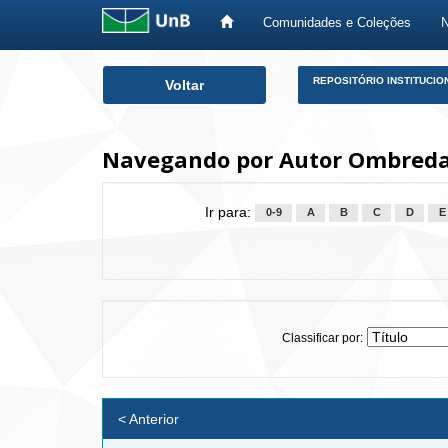
Comunidades e Coleções
Skip
REPOSITÓRIO INSTITUCIO
Voltar
navigation
Navegando por Autor Ombredan
Ir para:
0-9
A
B
C
D
E
Classificar por:
< Anterior