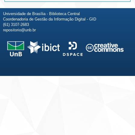
Universidade de Brasília - Biblioteca Central
Coordenadoria de Gestão da Informação Digital - GID
(61) 3107-2683
repositorio@unb.br
Fale conosco
Sobre