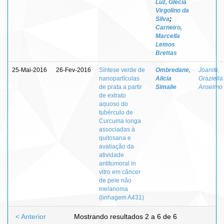
Luz, Glécia
Virgolino da
Silva
;
Carneiro,
Marcella
Lemos
Brettas
25-Mai-2016
26-Fev-2016
Síntese verde de
Ombredane,
Joanitti,
nanopartículas
Alicia
Graziella
de prata a partir
Simalie
Anselmo
de extrato
aquoso do
tubérculo de
Curcuma longa
associadas à
quitosana e
avaliação da
atividade
antitumoral in
vitro em câncer
de pele não
melanoma
(linhagem A431)
< Anterior
Mostrando resultados 2 a 6 de 6