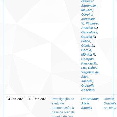
Oliveira
;
Simonelly,
Mayara
;
Oliveira,
Jaqueline
V.
;
Pinheiro,
Andréia C.
;
Gonçalves,
Gabriel F.
;
Felice,
Gisela J.
;
Garcia,
Mônica P.
;
Campos,
Patrícia M.
;
Luz, Glécia
Virgolino da
Silva
;
Joanitti,
Graziella
Anselmo
13-Jan-2023
18-Dez-2020
Investigação do
Ombredane,
Joanitti,
efeito de
Alicia
Graziella
nanoemulsão à
Simalie
Anselmo
base de óleo de
pequi e de sua