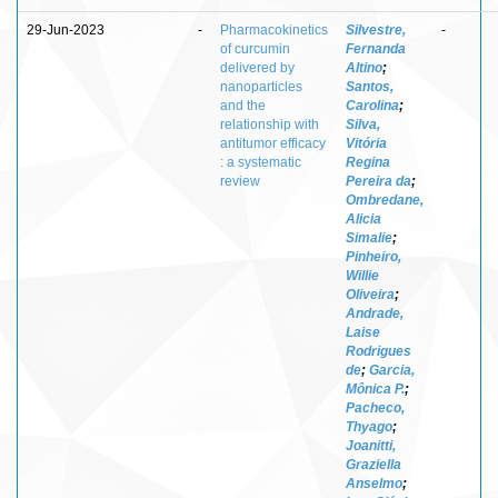
29-Jun-2023
-
Pharmacokinetics
Silvestre,
-
of curcumin
Fernanda
delivered by
Altino
;
nanoparticles
Santos,
and the
Carolina
;
relationship with
Silva,
antitumor efficacy
Vitória
: a systematic
Regina
review
Pereira da
;
Ombredane,
Alicia
Simalie
;
Pinheiro,
Willie
Oliveira
;
Andrade,
Laise
Rodrigues
de
;
Garcia,
Mônica P.
;
Pacheco,
Thyago
;
Joanitti,
Graziella
Anselmo
;