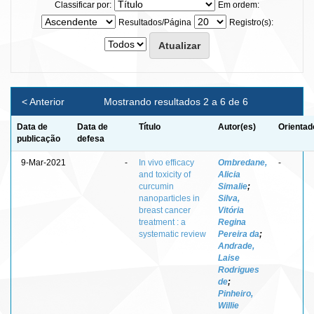
Classificar por:
Em ordem:
Resultados/Página
Registro(s):
< Anterior
Mostrando resultados 2 a 6 de 6
Data de
Data de
Título
Autor(es)
Orientad
publicação
defesa
9-Mar-2021
-
In vivo efficacy
Ombredane,
-
and toxicity of
Alicia
curcumin
Simalie
;
nanoparticles in
Silva,
breast cancer
Vitória
treatment : a
Regina
systematic review
Pereira da
;
Andrade,
Laise
Rodrigues
de
;
Pinheiro,
Willie