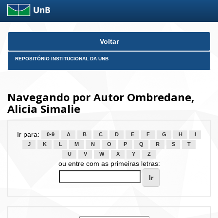
Skip
Voltar
navigation
REPOSITÓRIO INSTITUCIONAL DA UNB
Navegando por Autor Ombredane,
Alicia Simalie
Ir para:
0-9
A
B
C
D
E
F
G
H
I
J
K
L
M
N
O
P
Q
R
S
T
U
V
W
X
Y
Z
ou entre com as primeiras letras: