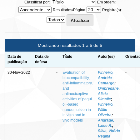
Classificar por:
Em ordem:
Resultados/Página
Registro(s):
Mostrando resultados 1 a 6 de 6
Data de
Data de
Título
Autor(es)
Orienta
publicação
defesa
30-Nov-2022
-
Evaluation of
Pinheiro,
-
biocompatibility,
Andréia
anti-inflammatory,
Camargo
;
and
Ombredane,
antinociceptive
Alicia
activities of pequi
Simalie
;
oil-based
Pinheiro,
nanoemulsion in
Willie
in vitro and in
Oliveira
;
vivo models
Andrade,
Laise R.
;
Silva, Vitória
Regina