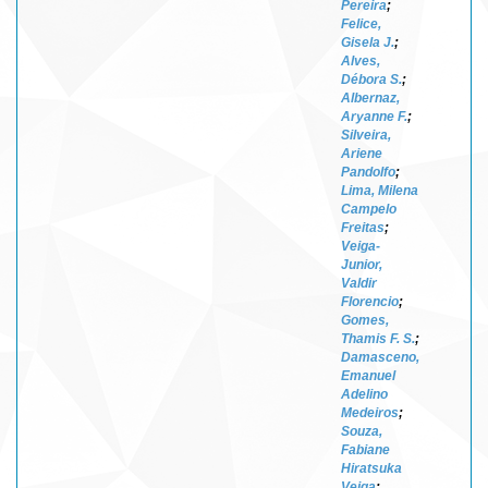
Pereira
;
Felice,
Gisela J.
;
Alves,
Débora S.
;
Albernaz,
Aryanne F.
;
Silveira,
Ariene
Pandolfo
;
Lima, Milena
Campelo
Freitas
;
Veiga-
Junior,
Valdir
Florencio
;
Gomes,
Thamis F. S.
;
Damasceno,
Emanuel
Adelino
Medeiros
;
Souza,
Fabiane
Hiratsuka
Veiga
;