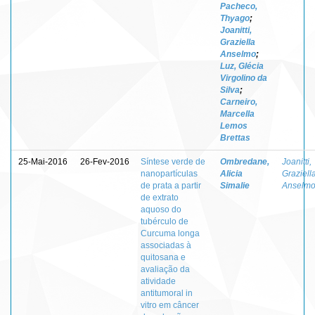
Pacheco,
Thyago
;
Joanitti,
Graziella
Anselmo
;
Luz, Glécia
Virgolino da
Silva
;
Carneiro,
Marcella
Lemos
Brettas
25-Mai-2016
26-Fev-2016
Síntese verde de
Ombredane,
Joanitti,
nanopartículas
Alicia
Graziell
de prata a partir
Simalie
Anselm
de extrato
aquoso do
tubérculo de
Curcuma longa
associadas à
quitosana e
avaliação da
atividade
antitumoral in
vitro em câncer