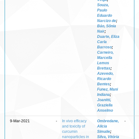
Souza,
Paulo
Eduardo
Narcizo de
;
Báo, Sônia
Nair
;
Duarte, Eliza
Carla
Barroso
;
Carneiro,
Marcella
Lemos
Brettas
;
Azevedo,
Ricardo
Bentes
;
Funez, Mani
Indiana
;
Joanitti,
Graziella
Anselmo
9-Mar-2021
-
In vivo efficacy
Ombredane,
-
and toxicity of
Alicia
curcumin
Simalie
;
nanoparticles in
Silva, Vitória