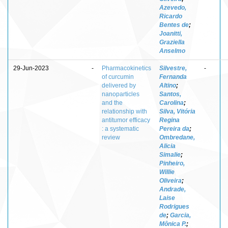
Azevedo,
Ricardo
Bentes de
;
Joanitti,
Graziella
Anselmo
29-Jun-2023
-
Pharmacokinetics
Silvestre,
-
of curcumin
Fernanda
delivered by
Altino
;
nanoparticles
Santos,
and the
Carolina
;
relationship with
Silva, Vitória
antitumor efficacy
Regina
: a systematic
Pereira da
;
review
Ombredane,
Alicia
Simalie
;
Pinheiro,
Willie
Oliveira
;
Andrade,
Laise
Rodrigues
de
;
Garcia,
Mônica P.
;