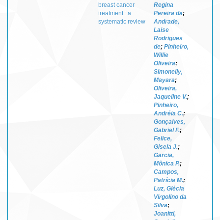
breast cancer
Regina
treatment : a
Pereira da
;
systematic review
Andrade,
Laise
Rodrigues
de
;
Pinheiro,
Willie
Oliveira
;
Simonelly,
Mayara
;
Oliveira,
Jaqueline V.
;
Pinheiro,
Andréia C.
;
Gonçalves,
Gabriel F.
;
Felice,
Gisela J.
;
Garcia,
Mônica P.
;
Campos,
Patrícia M.
;
Luz, Glécia
Virgolino da
Silva
;
Joanitti,