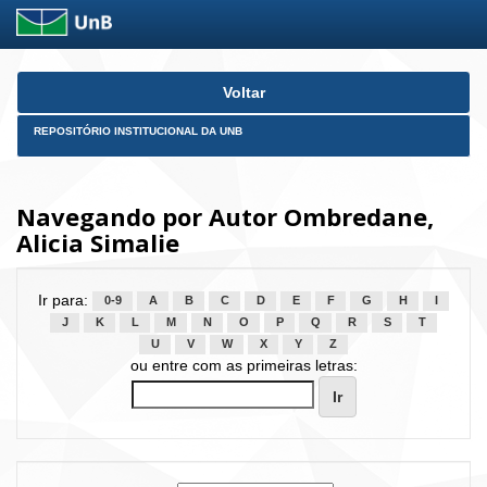
Skip
Voltar
navigation
REPOSITÓRIO INSTITUCIONAL DA UNB
Navegando por Autor Ombredane,
Alicia Simalie
Ir para:
0-9
A
B
C
D
E
F
G
H
I
J
K
L
M
N
O
P
Q
R
S
T
U
V
W
X
Y
Z
ou entre com as primeiras letras: