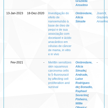
Graziella
Anselmo
13-Jan-2023
18-Dez-2020
Investigação do
Ombredane,
Joanitti,
efeito de
Alicia
Graziell
nanoemulsão à
Simalie
Anselm
base de óleo de
pequi e de sua
associação com
docetaxel e ácido
anacárdico em
células de câncer
de mama, in vitro
e in vivo
Fev-2021
-
Melittin sensitizes
Ombredane,
-
skin squamous
Alicia
carcinoma cells
Simalie
;
to 5-fluorouracil
Andrade,
by affecting cell
Laise
proliferation and
Rodrigues
survival
de
;
Bonadio,
Raphael
Severino
;
Pinheiro,
Willie
Oliveira
;