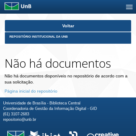
Skip
Voltar
navigation
REPOSITÓRIO INSTITUCIONAL DA UNB
Não há documentos
Não há documentos disponíveis no repositório de acordo com a
sua solicitação.
Página inicial do repositório
Universidade de Brasília - Biblioteca Central
Coordenadoria de Gestão da Informação Digital - GID
(61) 3107-2683
repositorio@unb.br