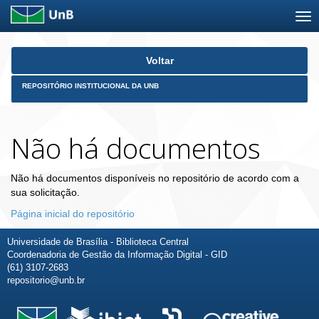
Skip
Voltar
navigation
REPOSITÓRIO INSTITUCIONAL DA UNB
Não há documentos
Não há documentos disponíveis no repositório de acordo com a
sua solicitação.
Página inicial do repositório
Universidade de Brasília - Biblioteca Central
Coordenadoria de Gestão da Informação Digital - GID
(61) 3107-2683
repositorio@unb.br