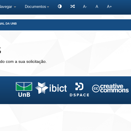
Navegar
Documentos
A-
A
A+
NAL DA UNB
s
do com a sua solicitação.