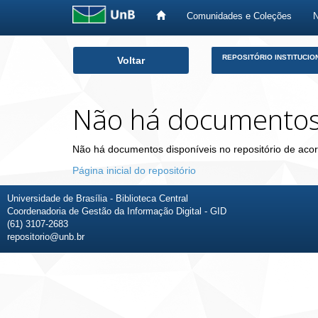
Comunidades e Coleções
Skip
REPOSITÓRIO INSTITUCIO
Voltar
navigation
Não há documento
Não há documentos disponíveis no repositório de acor
Página inicial do repositório
Universidade de Brasília - Biblioteca Central
Coordenadoria de Gestão da Informação Digital - GID
(61) 3107-2683
repositorio@unb.br