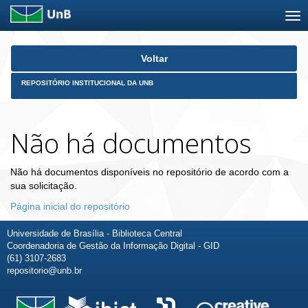
Skip
Voltar
navigation
REPOSITÓRIO INSTITUCIONAL DA UNB
Não há documentos
Não há documentos disponíveis no repositório de acordo com a
sua solicitação.
Página inicial do repositório
Universidade de Brasília - Biblioteca Central
Coordenadoria de Gestão da Informação Digital - GID
(61) 3107-2683
repositorio@unb.br