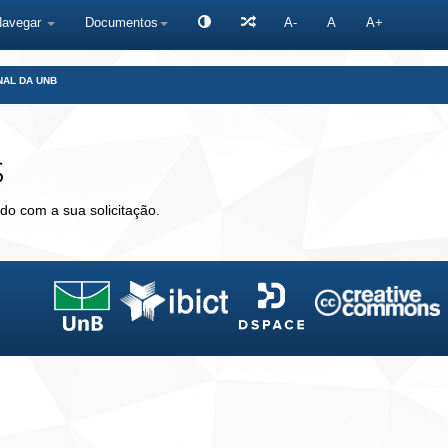
Navegar
Documentos
A-
A
A+
NAL DA UNB
s
do com a sua solicitação.