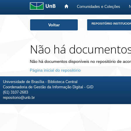
Comunidades e Coleções
Skip
REPOSITÓRIO INSTITUCIO
Voltar
navigation
Não há documento
Não há documentos disponíveis no repositório de acor
Página inicial do repositório
Universidade de Brasília - Biblioteca Central
Coordenadoria de Gestão da Informação Digital - GID
(61) 3107-2683
repositorio@unb.br