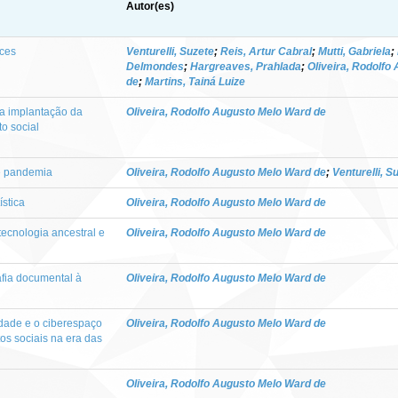
Autor(es)
aces
Venturelli, Suzete
;
Reis, Artur Cabral
;
Mutti, Gabriela
;
Delmondes
;
Hargreaves, Prahlada
;
Oliveira, Rodolfo
de
;
Martins, Tainá Luize
da implantação da
Oliveira, Rodolfo Augusto Melo Ward de
to social
e pandemia
Oliveira, Rodolfo Augusto Melo Ward de
;
Venturelli, S
ística
Oliveira, Rodolfo Augusto Melo Ward de
tecnologia ancestral e
Oliveira, Rodolfo Augusto Melo Ward de
rafia documental à
Oliveira, Rodolfo Augusto Melo Ward de
idade e o ciberespaço
Oliveira, Rodolfo Augusto Melo Ward de
s sociais na era das
Oliveira, Rodolfo Augusto Melo Ward de