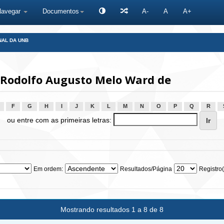
Navegar
Documentos
A-
A
A+
NAL DA UNB
 Rodolfo Augusto Melo Ward de
F
G
H
I
J
K
L
M
N
O
P
Q
R
ou entre com as primeiras letras:
Em ordem:
Resultados/Página
Registro(
Mostrando resultados 1 a 8 de 8