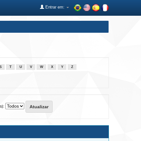
Entrar em:
S
T
U
V
W
X
Y
Z
s):