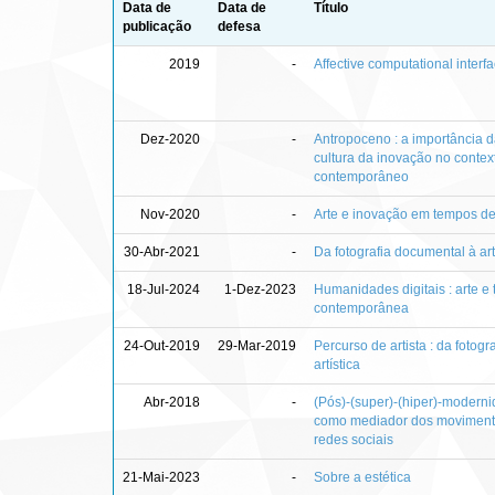
Data de
Data de
Título
publicação
defesa
2019
-
Affective computational interf
Dez-2020
-
Antropoceno : a importância 
cultura da inovação no contex
contemporâneo
Nov-2020
-
Arte e inovação em tempos d
30-Abr-2021
-
Da fotografia documental à art
18-Jul-2024
1-Dez-2023
Humanidades digitais : arte e 
contemporânea
24-Out-2019
29-Mar-2019
Percurso de artista : da fotog
artística
Abr-2018
-
(Pós)-(super)-(hiper)-modern
como mediador dos movimento
redes sociais
21-Mai-2023
-
Sobre a estética