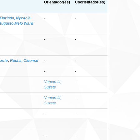
Orientador(es)
Coorientador(es)
Florindo, Nycacia
-
-
 Augusto Melo Ward
-
-
uzete
;
Rocha, Cleomar
-
-
-
-
Venturelli,
-
Suzete
Venturelli,
-
Suzete
-
-
-
-