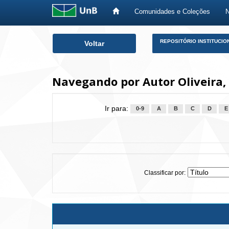
Comunidades e Coleções
Skip
REPOSITÓRIO INSTITUCIO
Voltar
navigation
Navegando por Autor Oliveira,
Ir para:
0-9
A
B
C
D
E
Classificar por: