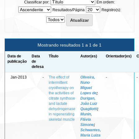
Classificar por:
Em ordem:
Resultados/Página
Registro(s):
Mostrando resultados 1 a 1 de 1
Data de
Data
Título
Autor(es)
Orientador(es)
C
publicação
de
defesa
Jan-2013
-
The effect of
Oliveira,
-
-
intermittent
Nuno
cryotherapy on
Miguel
the activities of
Lopes de
;
citrate synthase
Durigan,
and lactate
João Luiz
dehydrogenase
Quagliotti
;
in regenerating
Munin,
skeletal muscle
Flávia
Simone
;
Schwantes,
Maria Luiza