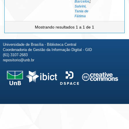
Barcelos
;
Salvini,
Tania de
Fátima
Mostrando resultados 1 a 1 de 1
Universidade de Brasília - Biblioteca Central
Coordenadoria de Gestão da Informação Digital - GID
(61) 3107-2683
repositorio@unb.br
Fale conosco
Sobre