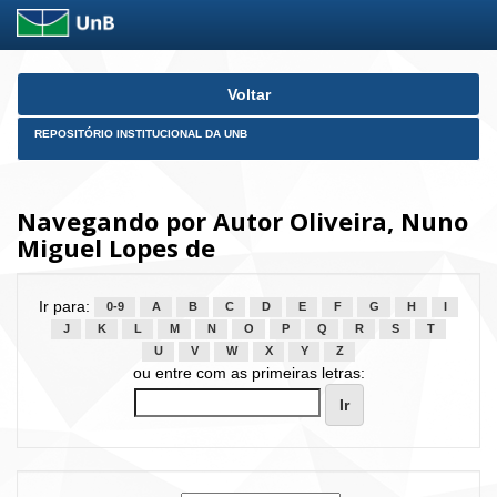
Skip
Voltar
navigation
REPOSITÓRIO INSTITUCIONAL DA UNB
Navegando por Autor Oliveira, Nuno
Miguel Lopes de
Ir para:
0-9
A
B
C
D
E
F
G
H
I
J
K
L
M
N
O
P
Q
R
S
T
U
V
W
X
Y
Z
ou entre com as primeiras letras: