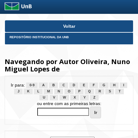
Skip
Voltar
navigation
REPOSITÓRIO INSTITUCIONAL DA UNB
Navegando por Autor Oliveira, Nuno
Miguel Lopes de
Ir para:
0-9
A
B
C
D
E
F
G
H
I
J
K
L
M
N
O
P
Q
R
S
T
U
V
W
X
Y
Z
ou entre com as primeiras letras: