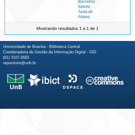
Barcelos
;
Salvini,
Tania de
Fátima
Mostrando resultados 1 a 1 de 1
Universidade de Brasília - Biblioteca Central
Coordenadoria de Gestão da Informação Digital - GID
(61) 3107-2683
repositorio@unb.br
Fale conosco
Sobre