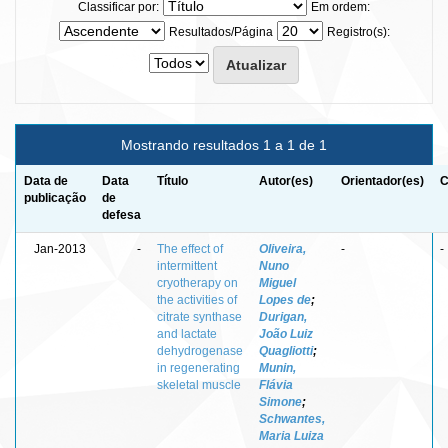
Classificar por:
Em ordem:
Resultados/Página
Registro(s):
Mostrando resultados 1 a 1 de 1
Data de
Data
Título
Autor(es)
Orientador(es)
C
publicação
de
defesa
Jan-2013
-
The effect of
Oliveira,
-
-
intermittent
Nuno
cryotherapy on
Miguel
the activities of
Lopes de
;
citrate synthase
Durigan,
and lactate
João Luiz
dehydrogenase
Quagliotti
;
in regenerating
Munin,
skeletal muscle
Flávia
Simone
;
Schwantes,
Maria Luiza