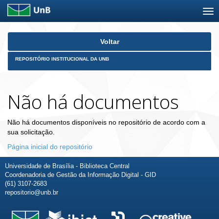
Skip
Voltar
navigation
REPOSITÓRIO INSTITUCIONAL DA UNB
Não há documentos
Não há documentos disponíveis no repositório de acordo com a
sua solicitação.
Página inicial do repositório
Universidade de Brasília - Biblioteca Central
Coordenadoria de Gestão da Informação Digital - GID
(61) 3107-2683
repositorio@unb.br