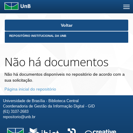
Skip
Voltar
navigation
REPOSITÓRIO INSTITUCIONAL DA UNB
Não há documentos
Não há documentos disponíveis no repositório de acordo com a
sua solicitação.
Página inicial do repositório
Universidade de Brasília - Biblioteca Central
Coordenadoria de Gestão da Informação Digital - GID
(61) 3107-2683
repositorio@unb.br