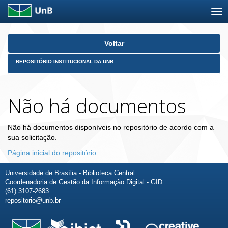
Skip
Voltar
navigation
REPOSITÓRIO INSTITUCIONAL DA UNB
Não há documentos
Não há documentos disponíveis no repositório de acordo com a
sua solicitação.
Página inicial do repositório
Universidade de Brasília - Biblioteca Central
Coordenadoria de Gestão da Informação Digital - GID
(61) 3107-2683
repositorio@unb.br