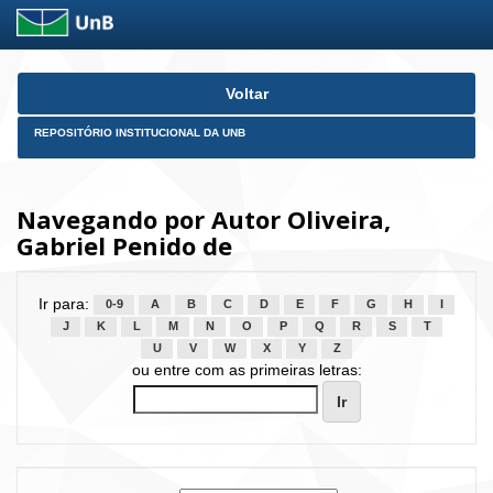
Skip
Voltar
navigation
REPOSITÓRIO INSTITUCIONAL DA UNB
Navegando por Autor Oliveira,
Gabriel Penido de
Ir para:
0-9
A
B
C
D
E
F
G
H
I
J
K
L
M
N
O
P
Q
R
S
T
U
V
W
X
Y
Z
ou entre com as primeiras letras: