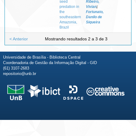
seed
Ribeiro,
predation in
Vivian
;
the
Fortunato,
southeastern
Danilo de
Amazonia,
Siqueira
Brazil
< Anterior
Mostrando resultados 2 a 3 de 3
Universidade de Brasília - Biblioteca Central
Coordenadoria de Gestão da Informação Digital - GID
(61) 3107-2683
repositorio@unb.br
Fale conosco