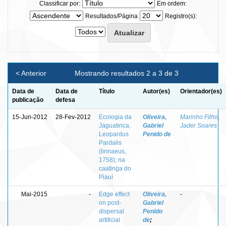
Classificar por:
Em ordem:
Resultados/Página
Registro(s):
< Anterior
Mostrando resultados 2 a 3 de 3
Data de
Data de
Título
Autor(es)
Orientador(es)
publicação
defesa
15-Jun-2012
28-Fev-2012
Ecologia da
Oliveira,
Marinho Filho,
Jaguatirica,
Gabriel
Jader Soares
Leopardus
Penido de
Pardalis
(linnaeus,
1758), na
caatinga do
Piauí
Mai-2015
-
Edge effect
Oliveira,
-
on post-
Gabriel
dispersal
Penido
artificial
de
;