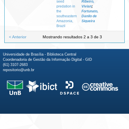
seed
Ribeiro,
predation in
Vivian
;
the
Fortunato,
southeastern
Danilo de
Amazonia,
Siqueira
Brazil
< Anterior
Mostrando resultados 2 a 3 de 3
Universidade de Brasília - Biblioteca Central
Coordenadoria de Gestão da Informação Digital - GID
(61) 3107-2683
repositorio@unb.br
Fale conosco