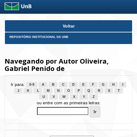
Skip
Voltar
navigation
REPOSITÓRIO INSTITUCIONAL DA UNB
Navegando por Autor Oliveira,
Gabriel Penido de
Ir para:
0-9
A
B
C
D
E
F
G
H
I
J
K
L
M
N
O
P
Q
R
S
T
U
V
W
X
Y
Z
ou entre com as primeiras letras: