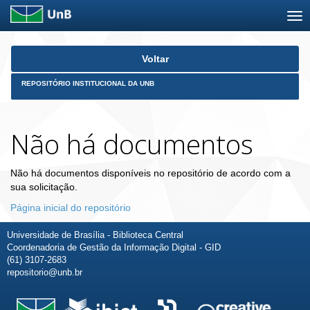
Skip
Voltar
navigation
REPOSITÓRIO INSTITUCIONAL DA UNB
Não há documentos
Não há documentos disponíveis no repositório de acordo com a
sua solicitação.
Página inicial do repositório
Universidade de Brasília - Biblioteca Central
Coordenadoria de Gestão da Informação Digital - GID
(61) 3107-2683
repositorio@unb.br