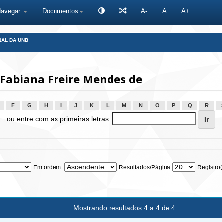
Navegar
Documentos
A-
A
A+
NAL DA UNB
 Fabiana Freire Mendes de
F
G
H
I
J
K
L
M
N
O
P
Q
R
ou entre com as primeiras letras:
Em ordem:
Resultados/Página
Registro(
Mostrando resultados 4 a 4 de 4