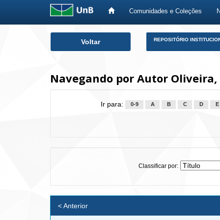
Comunidades e Coleções
Skip
REPOSITÓRIO INSTITUCIO
Voltar
navigation
Navegando por Autor Oliveira,
Ir para:
0-9
A
B
C
D
E
Classificar por:
< Anterior