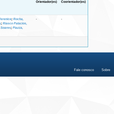
Orientador(es)
Coorientador(es)
Verenice
;
Rocha,
-
-
s
;
Riasco Palacios,
i Soares
;
Piazza,
Fale conosco
Sobre