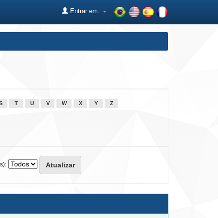
Entrar em:
S
T
U
V
W
X
Y
Z
s):