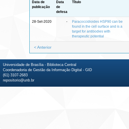
Data de
Data
Título
publicação
de
defesa
28-Set-2020
-
Paracoccidioides HSP90 can be
found in the cell surface and is a
target for antibodies with
therapeutic potential
< Anterior
Universidade de Brasília - Biblioteca Central
Coordenadoria de Gestão da Informação Digital - GID
(61) 3107-2683
repositorio@unb.br