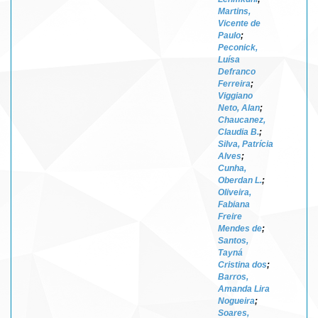
Martins,
Vicente de
Paulo
;
Peconick,
Luísa
Defranco
Ferreira
;
Viggiano
Neto, Alan
;
Chaucanez,
Claudia B.
;
Silva, Patrícia
Alves
;
Cunha,
Oberdan L.
;
Oliveira,
Fabiana
Freire
Mendes de
;
Santos,
Tayná
Cristina dos
;
Barros,
Amanda Lira
Nogueira
;
Soares,