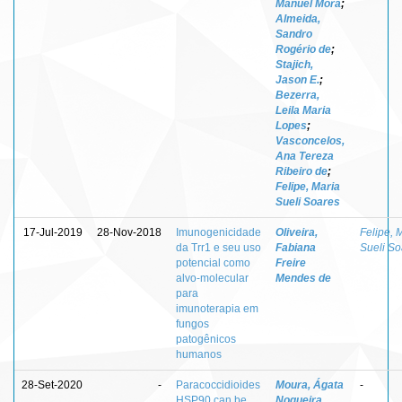
Manuel Mora
;
Almeida,
Sandro
Rogério de
;
Stajich,
Jason E.
;
Bezerra,
Leila Maria
Lopes
;
Vasconcelos,
Ana Tereza
Ribeiro de
;
Felipe, Maria
Sueli Soares
17-Jul-2019
28-Nov-2018
Imunogenicidade
Oliveira,
Felipe, 
da Trr1 e seu uso
Fabiana
Sueli So
potencial como
Freire
alvo-molecular
Mendes de
para
imunoterapia em
fungos
patogênicos
humanos
28-Set-2020
-
Paracoccidioides
Moura, Ágata
-
HSP90 can be
Nogueira