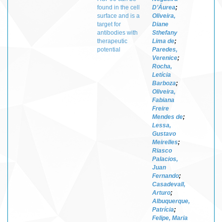
found in the cell
D’Áurea
;
surface and is a
Oliveira,
target for
Diane
antibodies with
Sthefany
therapeutic
Lima de
;
potential
Paredes,
Verenice
;
Rocha,
Letícia
Barboza
;
Oliveira,
Fabiana
Freire
Mendes de
;
Lessa,
Gustavo
Meirelles
;
Riasco
Palacios,
Juan
Fernando
;
Casadevall,
Arturo
;
Albuquerque,
Patrícia
;
Felipe, Maria