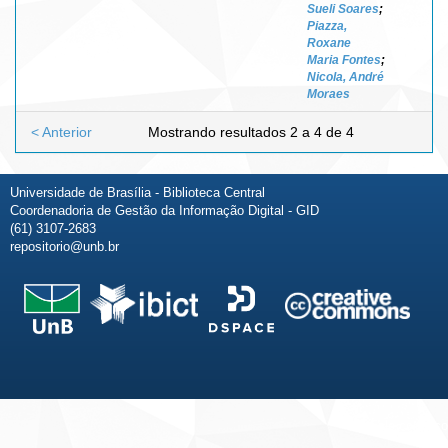
Sueli Soares
;
Piazza,
Roxane
Maria Fontes
;
Nicola, André
Moraes
< Anterior
Mostrando resultados 2 a 4 de 4
Universidade de Brasília - Biblioteca Central
Coordenadoria de Gestão da Informação Digital - GID
(61) 3107-2683
repositorio@unb.br
Fale conosco