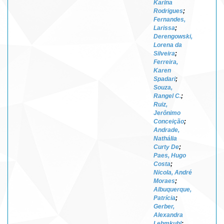
Karina
Rodrigues
;
Fernandes,
Larissa
;
Derengowski,
Lorena da
Silveira
;
Ferreira,
Karen
Spadari
;
Souza,
Rangel C.
;
Ruiz,
Jerônimo
Conceição
;
Andrade,
Nathália
Curty De
;
Paes, Hugo
Costa
;
Nicola, André
Moraes
;
Albuquerque,
Patrícia
;
Gerber,
Alexandra
Lehmkuhl
;