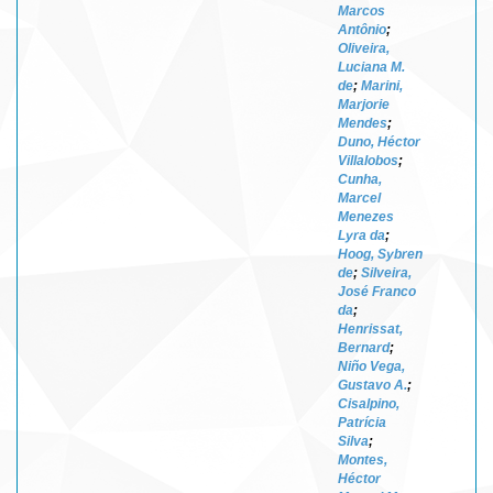
Marcos
Antônio
;
Oliveira,
Luciana M.
de
;
Marini,
Marjorie
Mendes
;
Duno, Héctor
Villalobos
;
Cunha,
Marcel
Menezes
Lyra da
;
Hoog, Sybren
de
;
Silveira,
José Franco
da
;
Henrissat,
Bernard
;
Niño Vega,
Gustavo A.
;
Cisalpino,
Patrícia
Silva
;
Montes,
Héctor