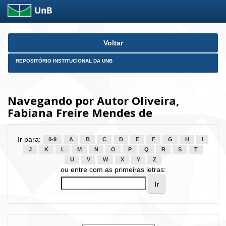
Skip
Voltar
navigation
REPOSITÓRIO INSTITUCIONAL DA UNB
Navegando por Autor Oliveira,
Fabiana Freire Mendes de
Ir para:
0-9
A
B
C
D
E
F
G
H
I
J
K
L
M
N
O
P
Q
R
S
T
U
V
W
X
Y
Z
ou entre com as primeiras letras: