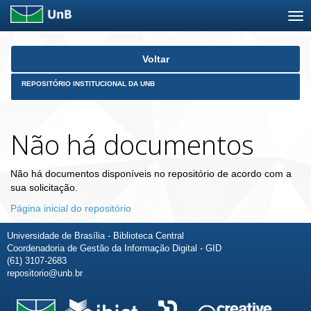
Skip
Voltar
navigation
REPOSITÓRIO INSTITUCIONAL DA UNB
Não há documentos
Não há documentos disponíveis no repositório de acordo com a
sua solicitação.
Página inicial do repositório
Universidade de Brasília - Biblioteca Central
Coordenadoria de Gestão da Informação Digital - GID
(61) 3107-2683
repositorio@unb.br