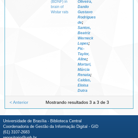
(BDNF) in
Oliveira,
brain of
Danilo
Wistar rats
Gustavo
Rodrigues
de
;
Santos,
Beatriz
Werneck
Lopes
;
Pic-
Taylor,
Aline
;
Mortari,
Márcia
Renata
;
Caldas,
Eloisa
Dutra
< Anterior
Mostrando resultados 3 a 3 de 3
Universidade de Brasília - Biblioteca Central
Coordenadoria de Gestão da Informação Digital - GID
(61) 3107-2683
repositorio@unb.br