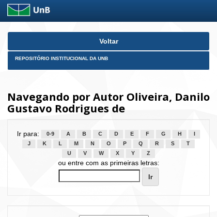
Skip
Voltar
navigation
REPOSITÓRIO INSTITUCIONAL DA UNB
Navegando por Autor Oliveira, Danilo
Gustavo Rodrigues de
Ir para:
0-9
A
B
C
D
E
F
G
H
I
J
K
L
M
N
O
P
Q
R
S
T
U
V
W
X
Y
Z
ou entre com as primeiras letras: