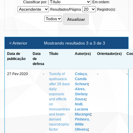
Classificar por:
Em ordem:
Resultados/Página
Registro(s):
< Anterior
Mostrando resultados 3 a 3 de 3
Data de
Data
Título
Autor(es)
Orientador(es)
Coo
publicação
de
defesa
27-Fev-2020
-
Toxicity of
Colaço,
-
-
ayahuasca
Camila
after 28 days
Schouri
;
daily
Alves,
exposure
Stefany
and effects
Sousa
;
on
Nolli,
monoamines
Luciana
and brain-
Marangni
;
derived
Pinheiro,
neurotrophic
Willie
factor
Oliveira
;