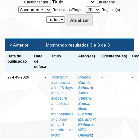
Classificar por:
Em ordem:
Resultados/Página
Registro(s):
< Anterior
Mostrando resultados 3 a 3 de 3
Data de
Data
Título
Autor(es)
Orientador(es)
Coo
publicação
de
defesa
27-Fev-2020
-
Toxicity of
Colaço,
-
-
ayahuasca
Camila
after 28 days
Schouri
;
daily
Alves,
exposure
Stefany
and effects
Sousa
;
on
Nolli,
monoamines
Luciana
and brain-
Marangni
;
derived
Pinheiro,
neurotrophic
Willie
factor
Oliveira
;