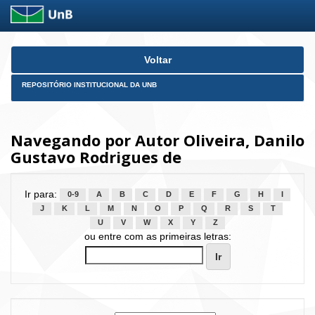
Skip
Voltar
navigation
REPOSITÓRIO INSTITUCIONAL DA UNB
Navegando por Autor Oliveira, Danilo
Gustavo Rodrigues de
Ir para:
0-9
A
B
C
D
E
F
G
H
I
J
K
L
M
N
O
P
Q
R
S
T
U
V
W
X
Y
Z
ou entre com as primeiras letras: