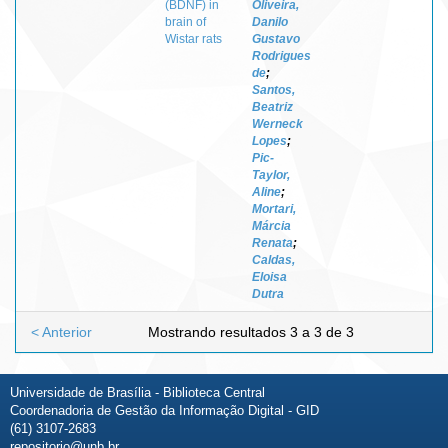
(BDNF) in
Oliveira,
brain of
Danilo
Wistar rats
Gustavo
Rodrigues
de
;
Santos,
Beatriz
Werneck
Lopes
;
Pic-
Taylor,
Aline
;
Mortari,
Márcia
Renata
;
Caldas,
Eloisa
Dutra
< Anterior
Mostrando resultados 3 a 3 de 3
Universidade de Brasília - Biblioteca Central
Coordenadoria de Gestão da Informação Digital - GID
(61) 3107-2683
repositorio@unb.br