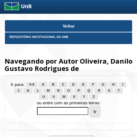
Skip
Voltar
navigation
REPOSITÓRIO INSTITUCIONAL DA UNB
Navegando por Autor Oliveira, Danilo
Gustavo Rodrigues de
Ir para:
0-9
A
B
C
D
E
F
G
H
I
J
K
L
M
N
O
P
Q
R
S
T
U
V
W
X
Y
Z
ou entre com as primeiras letras: