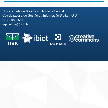
Universidade de Brasília - Biblioteca Central
Coordenadoria de Gestão da Informação Digital - GID
(61) 3107-2683
repositorio@unb.br
Fale conosco
Sobre