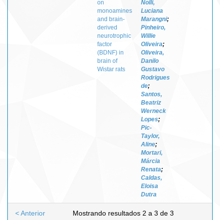
on
Nolli,
monoamines
Luciana
and brain-
Marangni
;
derived
Pinheiro,
neurotrophic
Willie
factor
Oliveira
;
(BDNF) in
Oliveira,
brain of
Danilo
Wistar rats
Gustavo
Rodrigues
de
;
Santos,
Beatriz
Werneck
Lopes
;
Pic-
Taylor,
Aline
;
Mortari,
Márcia
Renata
;
Caldas,
Eloisa
Dutra
< Anterior
Mostrando resultados 2 a 3 de 3