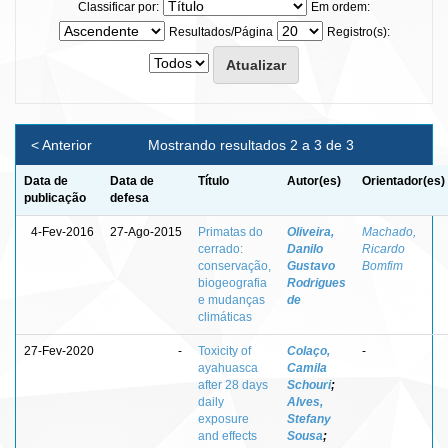
Classificar por:
Em ordem:
Resultados/Página
Registro(s):
< Anterior
Mostrando resultados 2 a 3 de 3
Data de
Data de
Título
Autor(es)
Orientador(es)
publicação
defesa
4-Fev-2016
27-Ago-2015
Primatas do
Oliveira,
Machado,
cerrado:
Danilo
Ricardo
conservação,
Gustavo
Bomfim
biogeografia
Rodrigues
e mudanças
de
climáticas
27-Fev-2020
-
Toxicity of
Colaço,
-
ayahuasca
Camila
after 28 days
Schouri
;
daily
Alves,
exposure
Stefany
and effects
Sousa
;