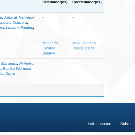
Orientador(es)
Coorientador(es)
de
;
Amaral, Henrique
-
-
queline Coimbra
;
lva, Luciano Paulino
;
Machado,
Melo, Fabiano
Ricardo
Rodrigues de
Bomfim
a Marangni
;
Pinheiro,
-
-
, Beatriz Werneck
isa Dutra
Fale conosco
Sobre