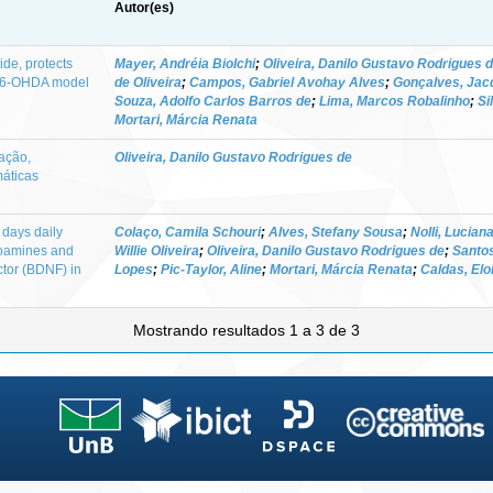
Autor(es)
ide, protects
Mayer, Andréia Biolchi
;
Oliveira, Danilo Gustavo Rodrigues 
n 6-OHDA model
de Oliveira
;
Campos, Gabriel Avohay Alves
;
Gonçalves, Jac
Souza, Adolfo Carlos Barros de
;
Lima, Marcos Robalinho
;
Si
Mortari, Márcia Renata
ação,
Oliveira, Danilo Gustavo Rodrigues de
máticas
 days daily
Colaço, Camila Schouri
;
Alves, Stefany Sousa
;
Nolli, Lucian
noamines and
Willie Oliveira
;
Oliveira, Danilo Gustavo Rodrigues de
;
Santos
ctor (BDNF) in
Lopes
;
Pic-Taylor, Aline
;
Mortari, Márcia Renata
;
Caldas, Elo
Mostrando resultados 1 a 3 de 3