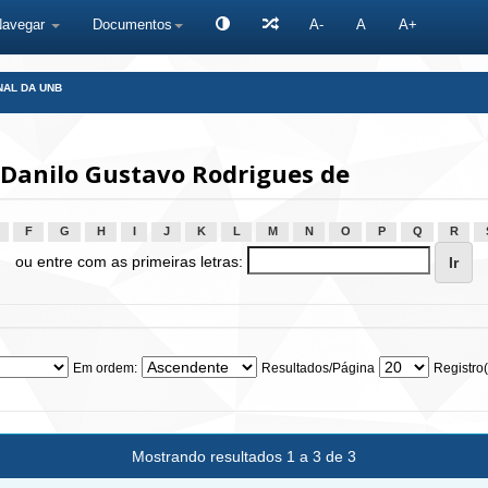
Navegar
Documentos
A-
A
A+
NAL DA UNB
 Danilo Gustavo Rodrigues de
F
G
H
I
J
K
L
M
N
O
P
Q
R
ou entre com as primeiras letras:
Em ordem:
Resultados/Página
Registro(
Mostrando resultados 1 a 3 de 3