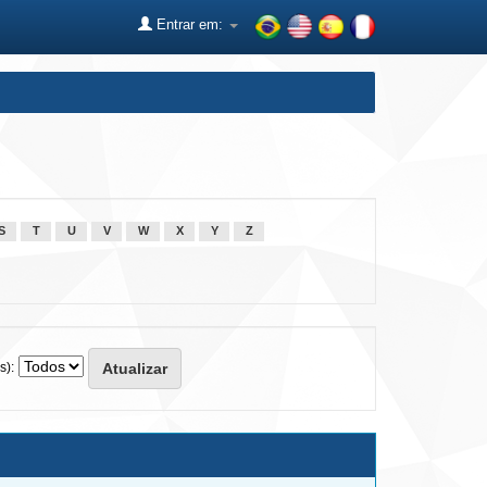
Entrar em:
S
T
U
V
W
X
Y
Z
s):