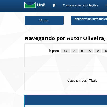
Comunidades e Coleções
Skip
REPOSITÓRIO INSTITUCIO
Voltar
navigation
Navegando por Autor Oliveira,
Ir para:
0-9
A
B
C
D
E
Classificar por: