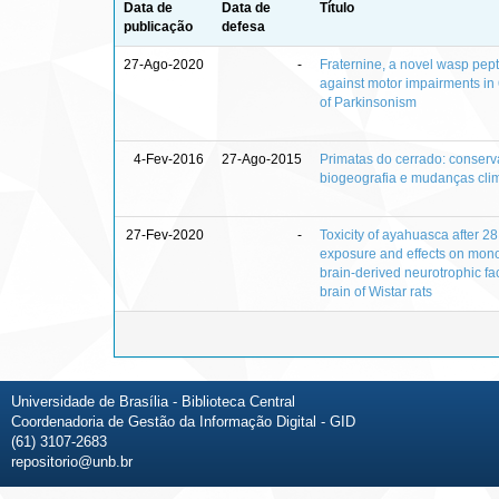
Data de
Data de
Título
publicação
defesa
27-Ago-2020
-
Fraternine, a novel wasp pept
against motor impairments i
of Parkinsonism
4-Fev-2016
27-Ago-2015
Primatas do cerrado: conserv
biogeografia e mudanças cli
27-Fev-2020
-
Toxicity of ayahuasca after 28
exposure and effects on mo
brain-derived neurotrophic fa
brain of Wistar rats
Universidade de Brasília - Biblioteca Central
Coordenadoria de Gestão da Informação Digital - GID
(61) 3107-2683
repositorio@unb.br