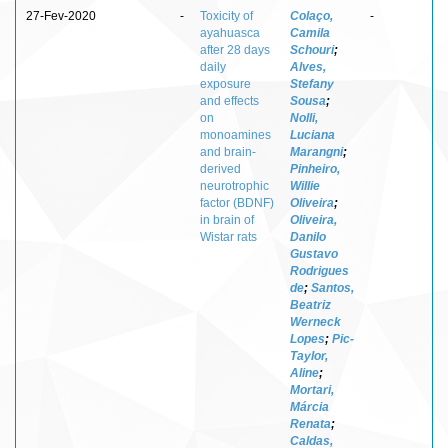
27-Fev-2020
-
Toxicity of
Colaço,
-
ayahuasca
Camila
after 28 days
Schouri
;
daily
Alves,
exposure
Stefany
and effects
Sousa
;
on
Nolli,
monoamines
Luciana
and brain-
Marangni
;
derived
Pinheiro,
neurotrophic
Willie
factor (BDNF)
Oliveira
;
in brain of
Oliveira,
Wistar rats
Danilo
Gustavo
Rodrigues
de
;
Santos,
Beatriz
Werneck
Lopes
;
Pic-
Taylor,
Aline
;
Mortari,
Márcia
Renata
;
Caldas,