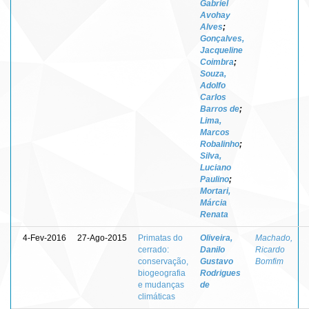
Gabriel
Avohay
Alves
;
Gonçalves,
Jacqueline
Coimbra
;
Souza,
Adolfo
Carlos
Barros de
;
Lima,
Marcos
Robalinho
;
Silva,
Luciano
Paulino
;
Mortari,
Márcia
Renata
4-Fev-2016
27-Ago-2015
Primatas do
Oliveira,
Machado,
cerrado:
Danilo
Ricardo
conservação,
Gustavo
Bomfim
biogeografia
Rodrigues
e mudanças
de
climáticas