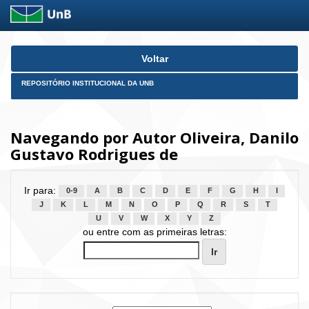
Skip
Voltar
navigation
REPOSITÓRIO INSTITUCIONAL DA UNB
Navegando por Autor Oliveira, Danilo
Gustavo Rodrigues de
Ir para:
0-9
A
B
C
D
E
F
G
H
I
J
K
L
M
N
O
P
Q
R
S
T
U
V
W
X
Y
Z
ou entre com as primeiras letras: