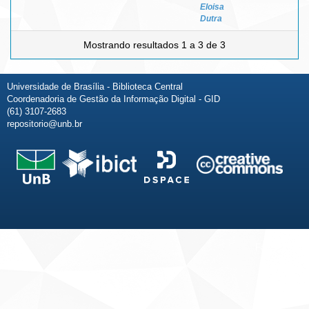
Eloisa
Dutra
Mostrando resultados 1 a 3 de 3
Universidade de Brasília - Biblioteca Central
Coordenadoria de Gestão da Informação Digital - GID
(61) 3107-2683
repositorio@unb.br
Fale conosco
Sobre