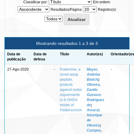
Classificar por:
Em ordem:
Resultados/Página
Registro(s):
Mostrando resultados 1 a 3 de 3
Data de
Data de
Título
Autor(es)
Orientador(es
publicação
defesa
27-Ago-2020
-
Fraternine, a
Mayer,
-
novel wasp
Andréia
peptide,
Biolchi
;
protects
Oliveira,
against motor
Danilo
impairments
Gustavo
in 6-OHDA
Rodrigues
model of
de
;
Parkinsonism
Amaral,
Henrique
de
Oliveira
;
Campos,