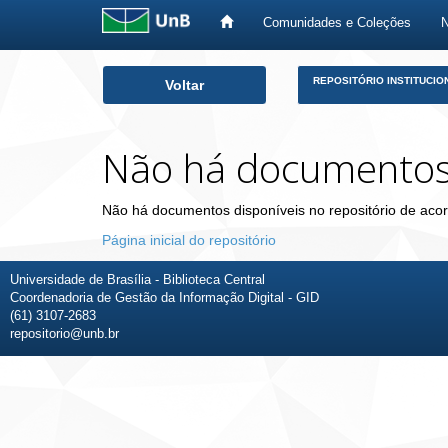
Comunidades e Coleções
Skip
REPOSITÓRIO INSTITUCIO
Voltar
navigation
Não há documento
Não há documentos disponíveis no repositório de acor
Página inicial do repositório
Universidade de Brasília - Biblioteca Central
Coordenadoria de Gestão da Informação Digital - GID
(61) 3107-2683
repositorio@unb.br