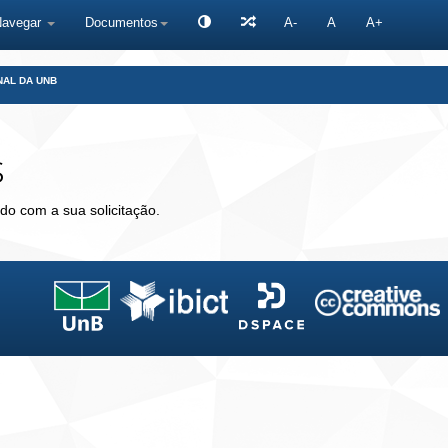
Navegar
Documentos
A-
A
A+
NAL DA UNB
s
do com a sua solicitação.