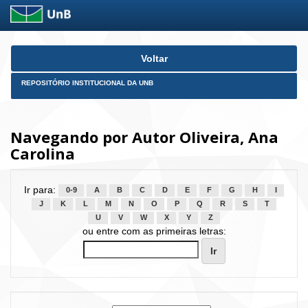
Skip
Voltar
navigation
REPOSITÓRIO INSTITUCIONAL DA UNB
Navegando por Autor Oliveira, Ana
Carolina
Ir para:
0-9
A
B
C
D
E
F
G
H
I
J
K
L
M
N
O
P
Q
R
S
T
U
V
W
X
Y
Z
ou entre com as primeiras letras: