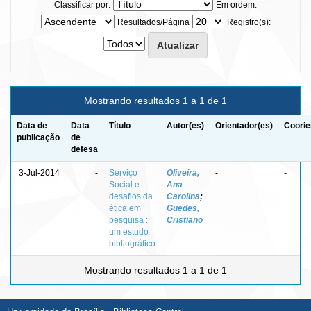
Classificar por:
Em ordem:
Resultados/Página
Registro(s):
Mostrando resultados 1 a 1 de 1
Data de
Data
Título
Autor(es)
Orientador(es)
Coorie
publicação
de
defesa
3-Jul-2014
-
Serviço
Oliveira,
-
-
Social e
Ana
desafios da
Carolina
;
ética em
Guedes,
pesquisa :
Cristiano
um estudo
bibliográfico
Mostrando resultados 1 a 1 de 1