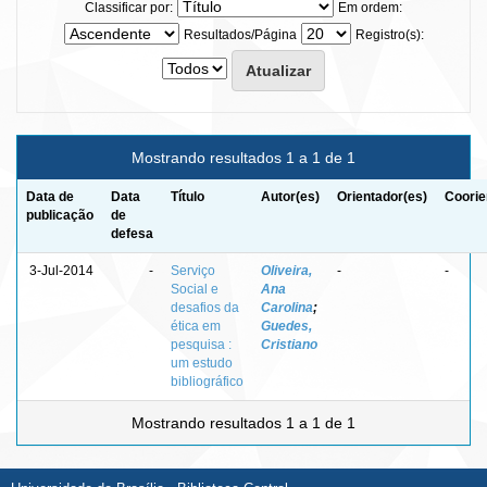
Classificar por:
Em ordem:
Resultados/Página
Registro(s):
Mostrando resultados 1 a 1 de 1
Data de
Data
Título
Autor(es)
Orientador(es)
Coorie
publicação
de
defesa
3-Jul-2014
-
Serviço
Oliveira,
-
-
Social e
Ana
desafios da
Carolina
;
ética em
Guedes,
pesquisa :
Cristiano
um estudo
bibliográfico
Mostrando resultados 1 a 1 de 1