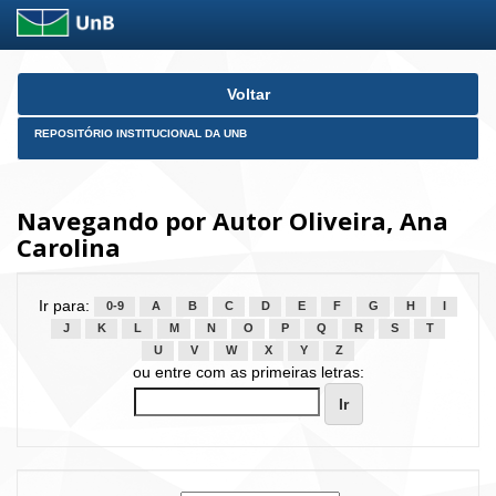
Skip
Voltar
navigation
REPOSITÓRIO INSTITUCIONAL DA UNB
Navegando por Autor Oliveira, Ana
Carolina
Ir para:
0-9
A
B
C
D
E
F
G
H
I
J
K
L
M
N
O
P
Q
R
S
T
U
V
W
X
Y
Z
ou entre com as primeiras letras: