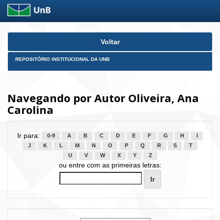
Skip
Voltar
navigation
REPOSITÓRIO INSTITUCIONAL DA UNB
Navegando por Autor Oliveira, Ana
Carolina
Ir para:
0-9
A
B
C
D
E
F
G
H
I
J
K
L
M
N
O
P
Q
R
S
T
U
V
W
X
Y
Z
ou entre com as primeiras letras: