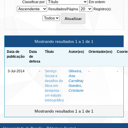
Classificar por:
Em ordem:
Resultados/Página
Registro(s):
Mostrando resultados 1 a 1 de 1
Data de
Data
Título
Autor(es)
Orientador(es)
Coorie
publicação
de
defesa
3-Jul-2014
-
Serviço
Oliveira,
-
-
Social e
Ana
desafios da
Carolina
;
ética em
Guedes,
pesquisa :
Cristiano
um estudo
bibliográfico
Mostrando resultados 1 a 1 de 1