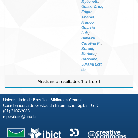
Mylieneth
;
Ochoa Cruz,
Edgar
Andres
;
Franco,
Octávio
Luiz
;
Oliveira,
Carolina R.
;
Boroni,
Mariana
;
Carvalho,
Juliana Lott
de
Mostrando resultados 1 a 1 de 1
Universidade de Brasília - Biblioteca Central
Coordenadoria de Gestão da Informação Digital - GID
(61) 3107-2683
repositorio@unb.br