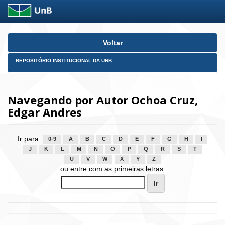
Skip
Voltar
navigation
REPOSITÓRIO INSTITUCIONAL DA UNB
Navegando por Autor Ochoa Cruz,
Edgar Andres
Ir para:
0-9
A
B
C
D
E
F
G
H
I
J
K
L
M
N
O
P
Q
R
S
T
U
V
W
X
Y
Z
ou entre com as primeiras letras: