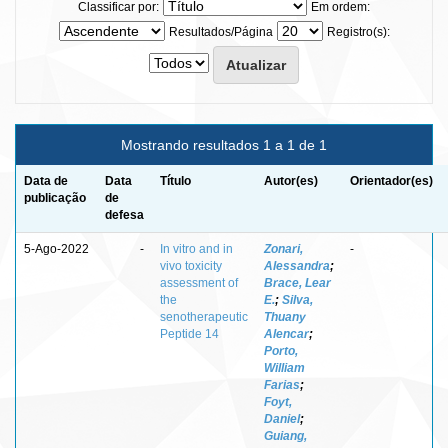
Classificar por:
Em ordem:
Resultados/Página
Registro(s):
Mostrando resultados 1 a 1 de 1
Data de
Data
Título
Autor(es)
Orientador(es)
publicação
de
defesa
5-Ago-2022
-
In vitro and in
Zonari,
-
vivo toxicity
Alessandra
;
assessment of
Brace, Lear
the
E.
;
Silva,
senotherapeutic
Thuany
Peptide 14
Alencar
;
Porto,
William
Farias
;
Foyt,
Daniel
;
Guiang,