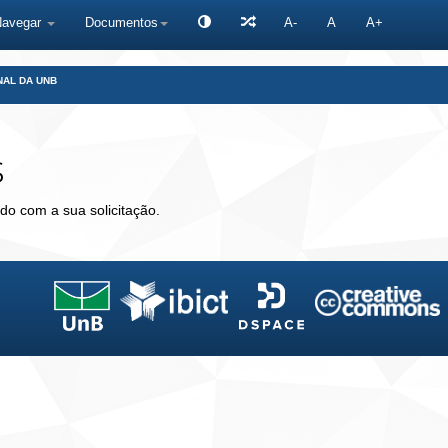
Navegar
Documentos
A-
A
A+
NAL DA UNB
s
do com a sua solicitação.