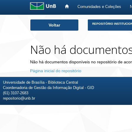
Comunidades e Coleções
Skip
REPOSITÓRIO INSTITUCIO
Voltar
navigation
Não há documento
Não há documentos disponíveis no repositório de acor
Página inicial do repositório
Universidade de Brasília - Biblioteca Central
Coordenadoria de Gestão da Informação Digital - GID
(61) 3107-2683
repositorio@unb.br